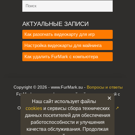
АКТУАЛЬНЫЕ ЗАПИСИ
Как разогнать видеокарту для игр
Настройка видеокарты для майнинга
Как удалить FurMark с компьютера
Copyright © 2026 - www.FurMark.su -
Вопросы и ответы
FurMark.su — неофициальный сайт, не связанный с
×
Geeks3D.
Наш сайт использует файлы
Официальный разработчик —
www.geeks3d.com ↗
cookies
и сервисы сбора технических
«Все упомянутые названия принадлежат их
данных посетителей для обеспечения
правообладателям»
работоспособности и улучшения
Администрация не несет ответственности за
качества обслуживания. Продолжая